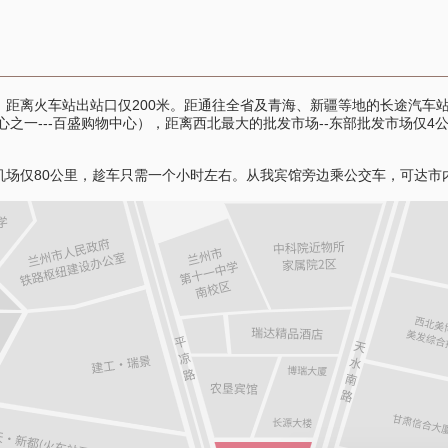
火车站出站口仅200米。距通往全省及青海、新疆等地的长途汽车站仅
心之一---百盛购物中心），距离西北最大的批发市场--东部批发市场仅4
仅80公里，趁车只需一个小时左右。从我宾馆旁边乘公交车，可达市